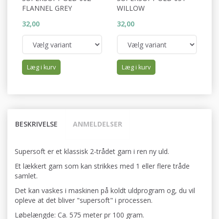
FLANNEL GREY
WILLOW
P
32,00
32,00
32
Læg i kurv
Læg i kurv
BESKRIVELSE
ANMELDELSER
Supersoft er et klassisk 2-trådet garn i ren ny uld.
Et lækkert garn som kan strikkes med 1 eller flere tråde
samlet.
Det kan vaskes i maskinen på koldt uldprogram og, du vil
opleve at det bliver "supersoft" i processen.
Løbelængde: Ca. 575 meter pr 100 gram.