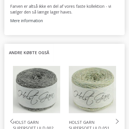
Farven er altså ikke en del af vores faste kollektion - vi
sælger den så længe lager haves.
Mere information
ANDRE KØBTE OGSÅ
HOLST GARN
HOLST GARN
H
SUPERSOFT ULD 002
SUPERSOFT ULD 051
S