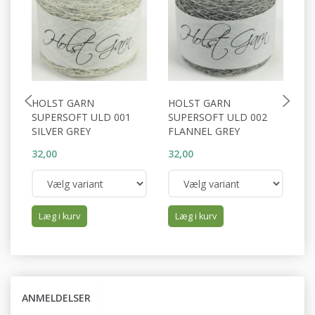
HOLST GARN
HOLST GARN
H
SUPERSOFT ULD 001
SUPERSOFT ULD 002
S
SILVER GREY
FLANNEL GREY
P
32,00
32,00
32
Læg i kurv
Læg i kurv
ANMELDELSER