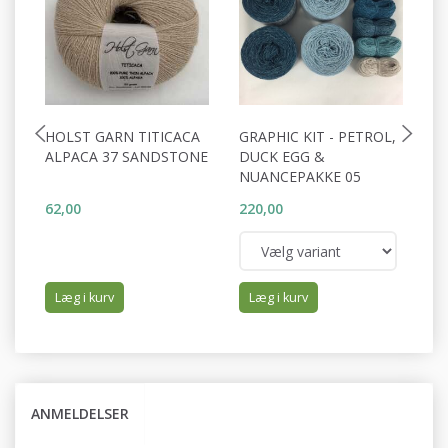
HOLST GARN TITICACA
GRAPHIC KIT - PETROL,
H
ALPACA 37 SANDSTONE
DUCK EGG &
A
NUANCEPAKKE 05
G
62,00
220,00
62
Læg i kurv
Læg i kurv
ANMELDELSER