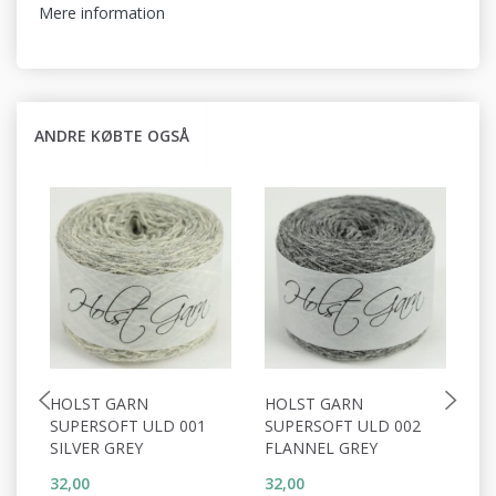
Mere information
ANDRE KØBTE OGSÅ
HOLST GARN
HOLST GARN
H
SUPERSOFT ULD 001
SUPERSOFT ULD 002
S
SILVER GREY
FLANNEL GREY
W
32,00
32,00
32