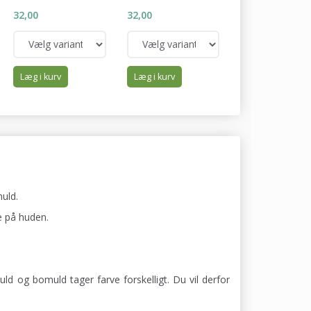
32,00
32,00
32,00
Læg i kurv
Læg i kurv
Læg i kurv
uld.
e på huden.
uld og bomuld tager farve forskelligt. Du vil derfor