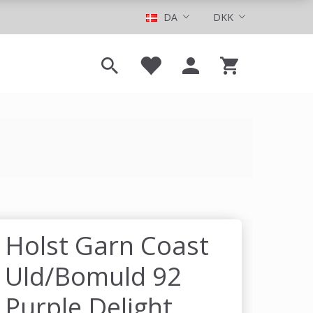
DA
DKK
Holst Garn Coast
Uld/Bomuld 92
Purple Delight