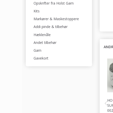
Opskrifter fra Holst Garn
Kits
Markører & Maskestoppere
Addi pinde & tilbehør
Hæklenåle
Andet tilbehør
ANDR
Garn
Gavekort
HO
SU
00