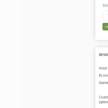
32,
Læ
BESK
Holst
Et sm
Garnet
Coast
opleve