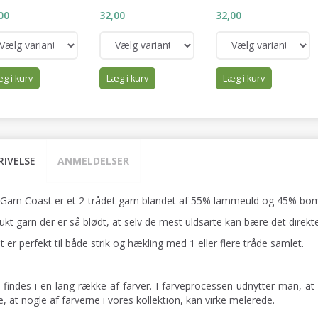
00
32,00
32,00
g i kurv
Læg i kurv
Læg i kurv
RIVELSE
ANMELDELSER
 Garn Coast er et 2-trådet garn blandet af 55% lammeuld og 45% bom
ukt garn der er så blødt, at selv de mest uldsarte kan bære det direkt
 er perfekt til både strik og hækling med 1 eller flere tråde samlet.
 findes i en lang række af farver. I farveprocessen udnytter man, at 
, at nogle af farverne i vores kollektion, kan virke melerede.