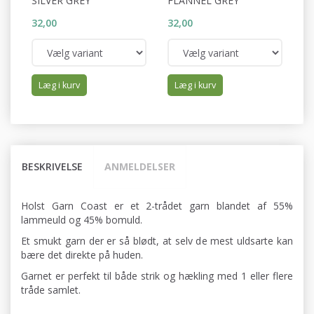
SILVER GREY
FLANNEL GREY
P
32,00
32,00
32
Læg i kurv
Læg i kurv
BESKRIVELSE
ANMELDELSER
Holst Garn Coast er et 2-trådet garn blandet af 55%
lammeuld og 45% bomuld.
Et smukt garn der er så blødt, at selv de mest uldsarte kan
bære det direkte på huden.
Garnet er perfekt til både strik og hækling med 1 eller flere
tråde samlet.