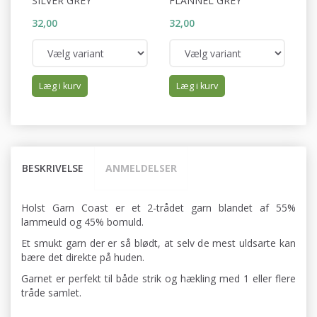
SILVER GREY
FLANNEL GREY
W
32,00
32,00
32
Læg i kurv
Læg i kurv
BESKRIVELSE
ANMELDELSER
Holst Garn Coast er et 2-trådet garn blandet af 55%
lammeuld og 45% bomuld.
Et smukt garn der er så blødt, at selv de mest uldsarte kan
bære det direkte på huden.
Garnet er perfekt til både strik og hækling med 1 eller flere
tråde samlet.