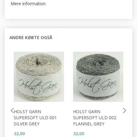
Mere information
ANDRE KØBTE OGSÅ
HOLST GARN
HOLST GARN
H
SUPERSOFT ULD 001
SUPERSOFT ULD 002
S
SILVER GREY
FLANNEL GREY
W
32,00
32,00
32