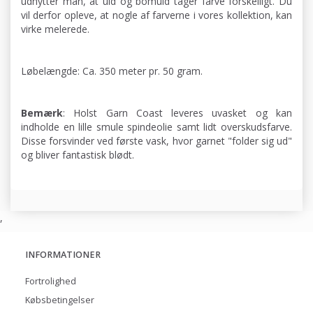
udnytter man, at uld og bomuld tager farve forskelligt. Du
vil derfor opleve, at nogle af farverne i vores kollektion, kan
virke melerede.
Løbelængde: Ca. 350 meter pr. 50 gram.
Bemærk
: Holst Garn Coast leveres uvasket og kan
indholde en lille smule spindeolie samt lidt overskudsfarve.
Disse forsvinder ved første vask, hvor garnet "folder sig ud"
og bliver fantastisk blødt.
,
INFORMATIONER
Fortrolighed
Købsbetingelser