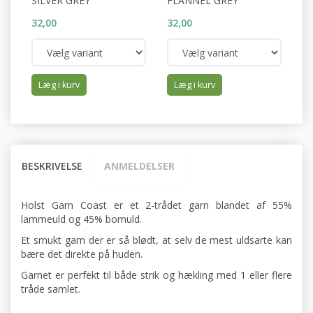
SILVER GREY
FLANNEL GREY
A
32,00
32,00
32
Læg i kurv
Læg i kurv
BESKRIVELSE
ANMELDELSER
Holst Garn Coast er et 2-trådet garn blandet af 55%
lammeuld og 45% bomuld.
Et smukt garn der er så blødt, at selv de mest uldsarte kan
bære det direkte på huden.
Garnet er perfekt til både strik og hækling med 1 eller flere
tråde samlet.