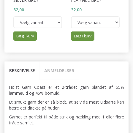
SILVER GREY
FLANNEL GREY
W
32,00
32,00
32
Læg i kurv
Læg i kurv
BESKRIVELSE
ANMELDELSER
Holst Garn Coast er et 2-trådet garn blandet af 55%
lammeuld og 45% bomuld.
Et smukt garn der er så blødt, at selv de mest uldsarte kan
bære det direkte på huden.
Garnet er perfekt til både strik og hækling med 1 eller flere
tråde samlet.