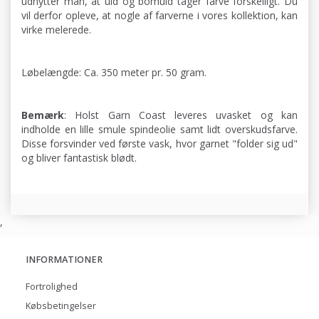
udnytter man, at uld og bomuld tager farve forskelligt. Du
vil derfor opleve, at nogle af farverne i vores kollektion, kan
virke melerede.
Løbelængde: Ca. 350 meter pr. 50 gram.
Bemærk
: Holst Garn Coast leveres uvasket og kan
indholde en lille smule spindeolie samt lidt overskudsfarve.
Disse forsvinder ved første vask, hvor garnet "folder sig ud"
og bliver fantastisk blødt.
,
INFORMATIONER
Fortrolighed
Købsbetingelser