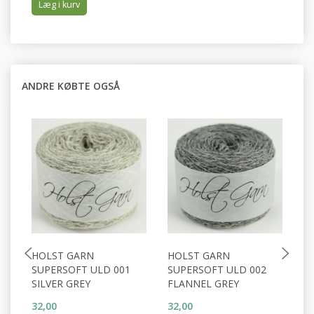
Læg i kurv
ANDRE KØBTE OGSÅ
HOLST GARN
HOLST GARN
H
SUPERSOFT ULD 001
SUPERSOFT ULD 002
S
SILVER GREY
FLANNEL GREY
S
32,00
32,00
32