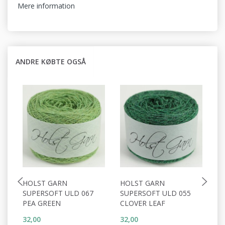
Mere information
ANDRE KØBTE OGSÅ
HOLST GARN
HOLST GARN
H
SUPERSOFT ULD 067
SUPERSOFT ULD 055
S
PEA GREEN
CLOVER LEAF
C
32,00
32,00
32