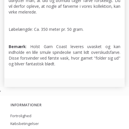
udnytter man, at uld og bomuld tager farve forskelligt. Du
vil derfor opleve, at nogle af farverne i vores kollektion, kan
virke melerede.
Løbelængde: Ca. 350 meter pr. 50 gram.
Bemærk
: Holst Garn Coast leveres uvasket og kan
indholde en lille smule spindeolie samt lidt overskudsfarve.
Disse forsvinder ved første vask, hvor garnet "folder sig ud"
og bliver fantastisk blødt.
,
INFORMATIONER
Fortrolighed
Købsbetingelser