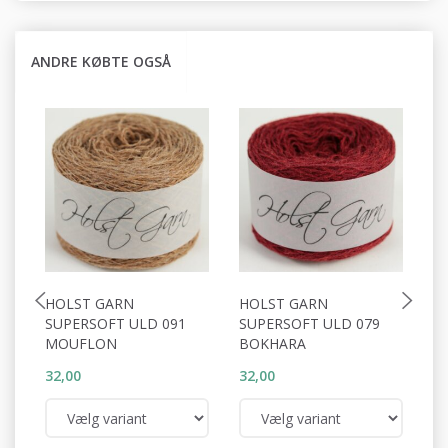
ANDRE KØBTE OGSÅ
HOLST GARN
HOLST GARN
H
SUPERSOFT ULD 091
SUPERSOFT ULD 079
S
MOUFLON
BOKHARA
R
32,00
32,00
32