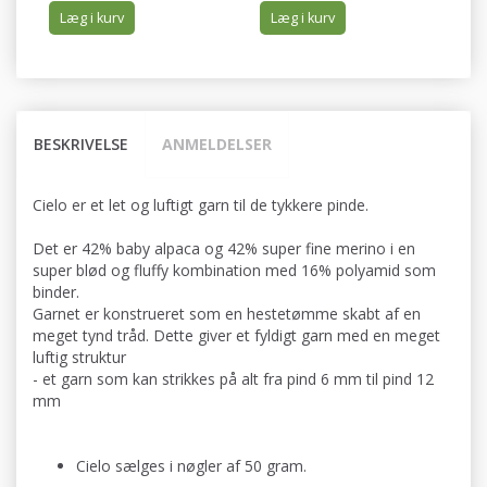
Læg i kurv
Læg i kurv
BESKRIVELSE
ANMELDELSER
Cielo er et let og luftigt garn til de tykkere pinde.
Det er 42% baby alpaca og 42% super fine merino i en
super blød og fluffy kombination med 16% polyamid som
binder.
Garnet er konstrueret som en hestetømme skabt af en
meget tynd tråd. Dette giver et fyldigt garn med en meget
luftig struktur
- et garn som kan strikkes på alt fra pind 6 mm til pind 12
mm
Cielo sælges i nøgler af 50 gram.