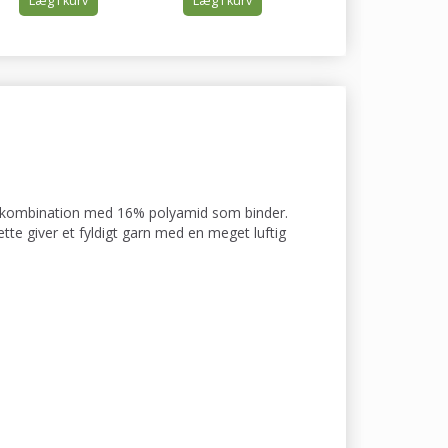
Læg i kurv
Læg i kurv
Læg i kurv
fy kombination med 16% polyamid som binder.
e giver et fyldigt garn med en meget luftig