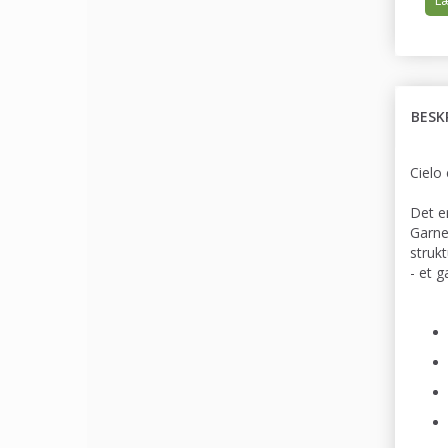
Læ
BESK
Cielo 
Det e
Garne
strukt
- et 