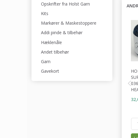
Opskrifter fra Holst Garn
ANDR
Kits
Markører & Maskestoppere
Addi pinde & tilbehør
Hæklenåle
Andet tilbehør
Garn
HO
Gavekort
SU
03
HE
32,