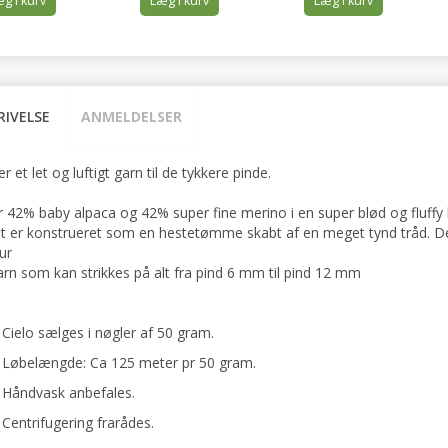
g i kurv
Læg i kurv
Læg i kurv
RIVELSE
ANMELDELSER
er et let og luftigt garn til de tykkere pinde.
r 42% baby alpaca og 42% super fine merino i en super blød og fluf
t er konstrueret som en hestetømme skabt af en meget tynd tråd. Dett
ur
garn som kan strikkes på alt fra pind 6 mm til pind 12 mm
Cielo sælges i nøgler af 50 gram.
Løbelængde: Ca 125 meter pr 50 gram.
Håndvask anbefales.
Centrifugering frarådes.