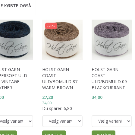
E KØBTE OGSÅ
-20%
LST GARN
HOLST GARN
HOLST GARN
PERSOFT ULD
COAST
COAST
6 VINTAGE
ULD/BOMULD 87
ULD/BOMULD 09
ATHER
WARM BROWN
BLACKCURRANT
00
27,20
34,00
34,00
Du sparer:
6,80