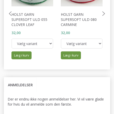
HOLST GARN
HOLST GARN
H
SUPERSOFT ULD 055
SUPERSOFT ULD 080
S
CLOVER LEAF
CARMINE
A
32,00
32,00
32
Læg i kurv
Læg i kurv
ANMELDELSER
Der er endnu ikke nogen anmeldelser her. Vi vil være glade
for hvis du vil anmelde som den første.