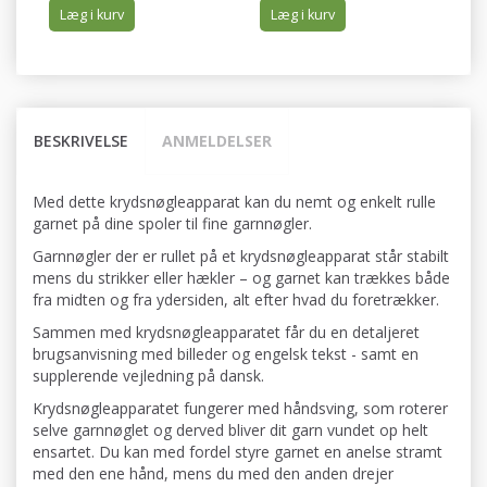
Læg i kurv
Læg i kurv
BESKRIVELSE
ANMELDELSER
Med dette krydsnøgleapparat kan du nemt og enkelt rulle
garnet på dine spoler til fine garnnøgler.
Garnnøgler der er rullet på et krydsnøgleapparat står stabilt
mens du strikker eller hækler – og garnet kan trækkes både
fra midten og fra ydersiden, alt efter hvad du foretrækker.
Sammen med krydsnøgleapparatet får du en detaljeret
brugsanvisning med billeder og engelsk tekst - samt en
supplerende vejledning på dansk.
Krydsnøgleapparatet fungerer med håndsving, som roterer
selve garnnøglet og derved bliver dit garn vundet op helt
ensartet. Du kan med fordel styre garnet en anelse stramt
med den ene hånd, mens du med den anden drejer