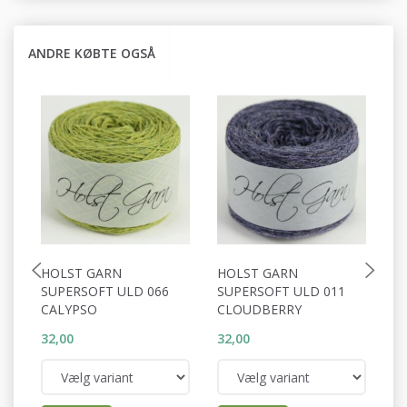
ANDRE KØBTE OGSÅ
HOLST GARN
HOLST GARN
H
SUPERSOFT ULD 066
SUPERSOFT ULD 011
S
CALYPSO
CLOUDBERRY
C
32,00
32,00
32