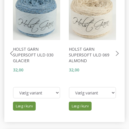
HOLST GARN
HOLST GARN
H
SUPERSOFT ULD 030
SUPERSOFT ULD 069
S
GLACIER
ALMOND
C
32,00
32,00
25
32
Du
Læg i kurv
Læg i kurv