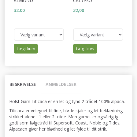
ALMOND
CALYPSO
D
32,00
32,00
32
Læg i kurv
Læg i kurv
BESKRIVELSE
ANMELDELSER
Holst Garn Titicaca er en let og tynd 2-trådet 100% alpaca.
Titicaca er velegnet til fine, bløde sjaler og let beklædning
strikket alene i 1 eller 2 tråde. Men garnet er også rigtig
godt som følgetråd til Supersoft, Coast, Noble og Tides;
Alpacaen giver her blødhed og let fylde til dit strik.