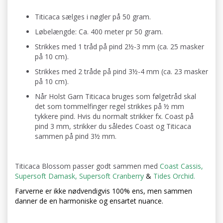
Titicaca sælges i nøgler på 50 gram.
Løbelængde: Ca. 400 meter pr 50 gram.
Strikkes med 1 tråd på pind 2½-3 mm (ca. 25 masker
på 10 cm).
Strikkes med 2 tråde på pind 3½-4 mm (ca. 23 masker
på 10 cm).
Når Holst Garn Titicaca bruges som følgetråd skal
det som tommelfinger regel strikkes på ½ mm
tykkere pind. Hvis du normalt strikker fx. Coast på
pind 3 mm, strikker du således Coast og Titicaca
sammen på pind 3½ mm.
Titicaca Blossom passer godt sammen med
Coast Cassis
,
Supersoft Damask
,
Supersoft Cranberry
&
Tides Orchid.
Farverne er ikke nødvendigvis 100% ens, men sammen
danner de en harmoniske og ensartet nuance.