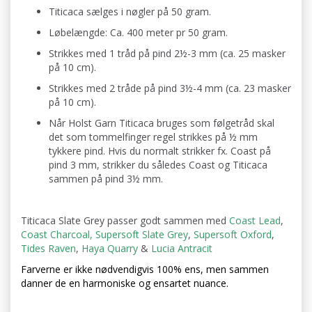
Titicaca sælges i nøgler på 50 gram.
Løbelængde: Ca. 400 meter pr 50 gram.
Strikkes med 1 tråd på pind 2½-3 mm (ca. 25 masker
på 10 cm).
Strikkes med 2 tråde på pind 3½-4 mm (ca. 23 masker
på 10 cm).
Når Holst Garn Titicaca bruges som følgetråd skal
det som tommelfinger regel strikkes på ½ mm
tykkere pind. Hvis du normalt strikker fx. Coast på
pind 3 mm, strikker du således Coast og Titicaca
sammen på pind 3½ mm.
Titicaca Slate Grey passer godt sammen med
Coast Lead
,
Coast Charcoal
,
Supersoft Slate Grey
,
Supersoft Oxford
,
Tides Raven
,
Haya Quarry
&
Lucia Antracit
Farverne er ikke nødvendigvis 100% ens, men sammen
danner de en harmoniske og ensartet nuance.