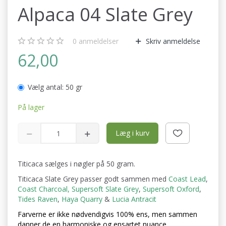
Alpaca 04 Slate Grey
0
anmeldelser
Skriv anmeldelse
62,00
Vælg antal:
50 gr
På lager
Læg i kurv
Titicaca sælges i nøgler på 50 gram.
Titicaca Slate Grey passer godt sammen med
Coast Lead
,
Coast Charcoal
,
Supersoft Slate Grey
,
Supersoft Oxford
,
Tides Raven
,
Haya Quarry
&
Lucia Antracit
Farverne er ikke nødvendigvis 100% ens, men sammen
danner de en harmoniske og ensartet nuance.