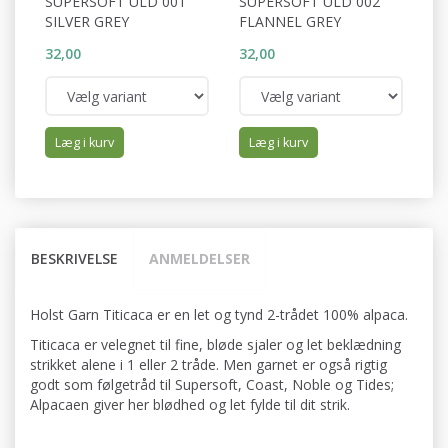
SUPERSOFT ULD 001
SUPERSOFT ULD 002
S
SILVER GREY
FLANNEL GREY
S
32,00
32,00
32
Læg i kurv
Læg i kurv
BESKRIVELSE
ANMELDELSER
Holst Garn Titicaca er en let og tynd 2-trådet 100% alpaca.
Titicaca er velegnet til fine, bløde sjaler og let beklædning
strikket alene i 1 eller 2 tråde. Men garnet er også rigtig
godt som følgetråd til Supersoft, Coast, Noble og Tides;
Alpacaen giver her blødhed og let fylde til dit strik.