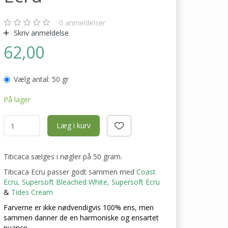
0
anmeldelser
Skriv anmeldelse
62,00
Vælg antal:
50 gr
På lager
Læg i kurv
Titicaca sælges i nøgler på 50 gram.
Titicaca Ecru passer godt sammen med
Coast
Ecru
,
Supersoft Bleached White
,
Supersoft Ecru
&
Tides Cream
Farverne er ikke nødvendigvis 100% ens, men
sammen danner de en harmoniske og ensartet
nuance.