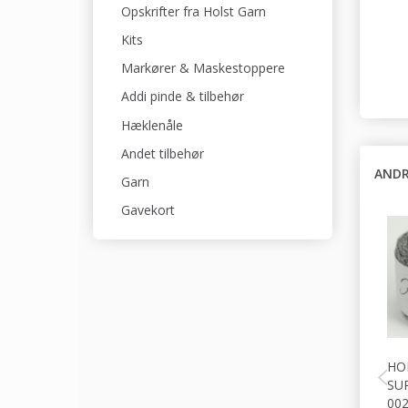
Opskrifter fra Holst Garn
Kits
Markører & Maskestoppere
Addi pinde & tilbehør
Hæklenåle
Andet tilbehør
ANDR
Garn
Gavekort
HO
SU
00