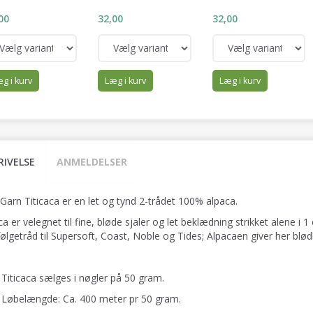
00
32,00
32,00
g i kurv
Læg i kurv
Læg i kurv
RIVELSE
ANMELDELSER
Garn Titicaca er en let og tynd 2-trådet 100% alpaca.
ca er velegnet til fine, bløde sjaler og let beklædning strikket alene i 1
lgetråd til Supersoft, Coast, Noble og Tides; Alpacaen giver her blødhed
Titicaca sælges i nøgler på 50 gram.
Løbelængde: Ca. 400 meter pr 50 gram.