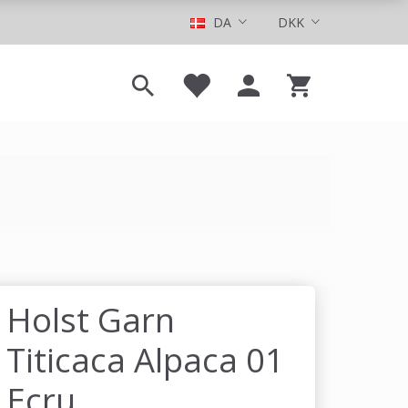
DA
DKK
Holst Garn
Titicaca Alpaca 01
Ecru