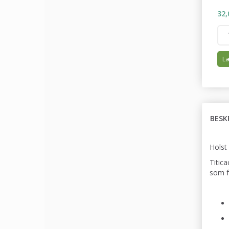
32,
Læ
BESK
Holst 
Titica
som fø