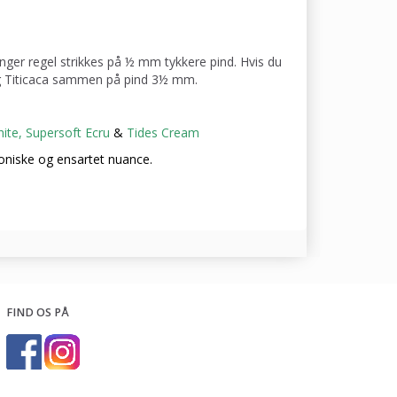
ger regel strikkes på ½ mm tykkere pind. Hvis du
 og Titicaca sammen på pind 3½ mm.
ite
,
Supersoft Ecru
&
Tides Cream
niske og ensartet nuance.
FIND OS PÅ