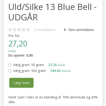
Uld/Silke 13 Blue Bell -
UDGÅR
0
anmeldelser
Skriv anmeldelse
Pris fra
27,20
34,00
Du sparer:
6,80
Vælg gram:
50 gram
27,20
34,00
Vælg gram:
500 gram
240,00
300,00
Læg i kurv
Holst Garn Tides er en blanding af 70% lammeuld og 30%
silke.