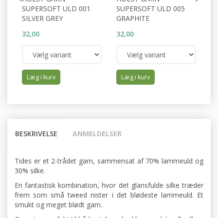
SUPERSOFT ULD 001
SUPERSOFT ULD 005
S
SILVER GREY
GRAPHITE
W
32,00
32,00
32
Læg i kurv
Læg i kurv
BESKRIVELSE
ANMELDELSER
Tides er et 2-trådet garn, sammensat af 70% lammeuld og
30% silke.
En fantastisk kombination, hvor det glansfulde silke træder
frem som små tweed nister i det blødeste lammeuld. Et
smukt og meget blødt garn.