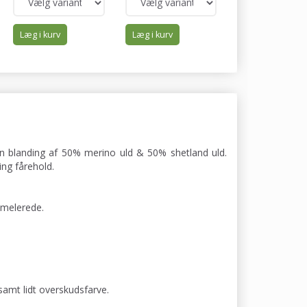
Læg i kurv
Læg i kurv
Læg i kurv
 en blanding af 50% merino uld & 50% shetland uld.
ng fårehold.
 melerede.
samt lidt overskudsfarve.