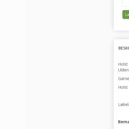
Læ
BESK
Holst
Ulden
Garnet
Holst
Løbel
Bemæ