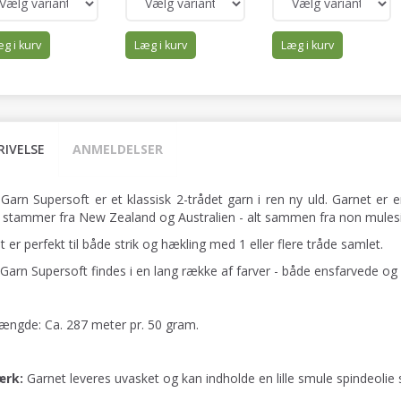
g i kurv
Læg i kurv
Læg i kurv
RIVELSE
ANMELDELSER
 Garn Supersoft er et klassisk 2-trådet garn i ren ny uld. Garnet er
 stammer fra New Zealand og Australien - alt sammen fra non mulesi
 er perfekt til både strik og hækling med 1 eller flere tråde samlet.
 Garn Supersoft findes i en lang række af farver - både ensfarvede og
ængde: Ca. 287 meter pr. 50 gram.
rk:
Garnet leveres uvasket og kan indholde en lille smule spindeolie 