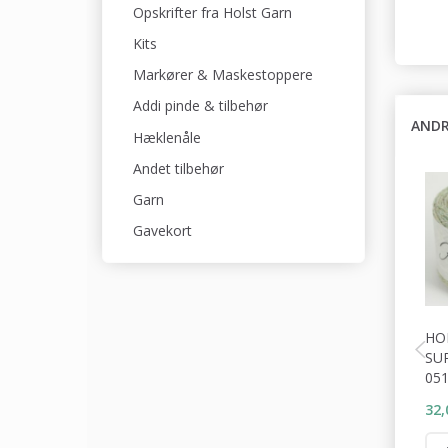
Opskrifter fra Holst Garn
Kits
Markører & Maskestoppere
Addi pinde & tilbehør
ANDR
Hæklenåle
Andet tilbehør
Garn
Gavekort
HO
SU
05
32,