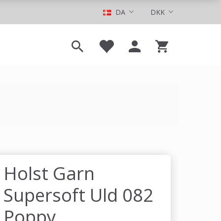
DA
DKK
Holst Garn
Supersoft Uld 082
Poppy