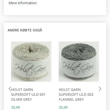
Mere information
ANDRE KØBTE OGSÅ
HOLST GARN
HOLST GARN
H
SUPERSOFT ULD 001
SUPERSOFT ULD 002
S
SILVER GREY
FLANNEL GREY
W
32,00
32,00
32