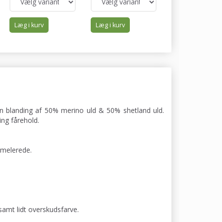
Læg i kurv
Læg i kurv
Læg i kurv
 en blanding af 50% merino uld & 50% shetland uld.
ng fårehold.
 melerede.
samt lidt overskudsfarve.