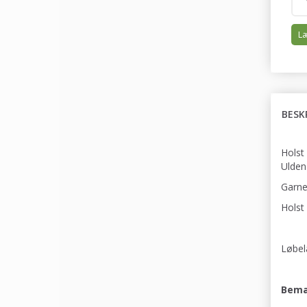
Læ
BESK
Holst
Ulden
Garnet
Holst
Løbel
Bemæ