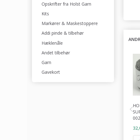
Opskrifter fra Holst Garn
Kits
Markører & Maskestoppere
Addi pinde & tilbehør
ANDR
Hæklenåle
Andet tilbehør
Garn
Gavekort
HO
SU
00
32,