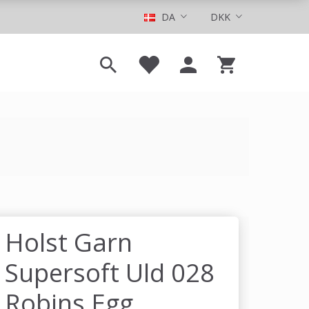
DA
DKK
Holst Garn
Supersoft Uld 028
Robins Egg