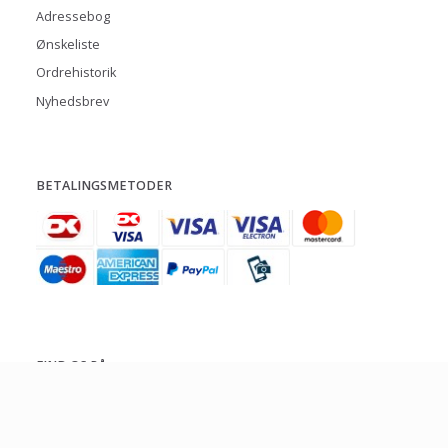
Adressebog
Ønskeliste
Ordrehistorik
Nyhedsbrev
BETALINGSMETODER
FIND OS PÅ