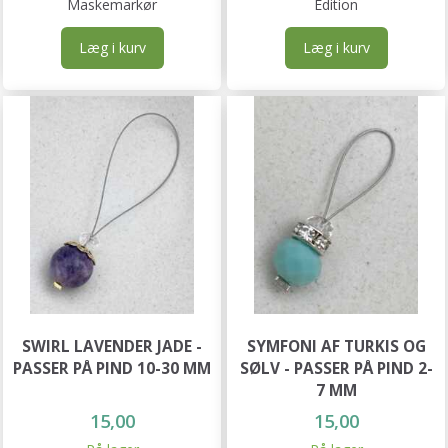
Maskemarkør
Edition
Læg i kurv
Læg i kurv
SWIRL LAVENDER JADE -
SYMFONI AF TURKIS OG
PASSER PÅ PIND 10-30 MM
SØLV - PASSER PÅ PIND 2-
7 MM
15,00
15,00