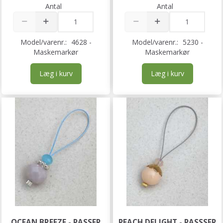
Antal
Antal
Model/varenr.:
4628 -
Model/varenr.:
5230 -
Maskemarkør
Maskemarkør
Læg i kurv
Læg i kurv
OCEAN BREEZE - PASSER
PEACH DELIGHT - PASSSER