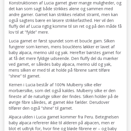
Konstruktionen af Lucia garnet giver mange muligheder, og
det kan som sagt både strikkes alene og sammen med
andre garner. Garnet kan strikkes relativt stramt, men kan
også sagtens bære en løsere strikkefasthed. Her vil den
fluffy del af Lucia rigtig komme til sin ret og på den måde få
lov til at ”fylde” mere.
Lucia garnet er først spundet som et boucle garn. Silken
fungerer som kernen, mens boucléens løkker er lavet af
baby alpaca, merino uld og yak. Herefter børstes garnet for
at få det mere fyldige udseende. Den fluffy del du mærker
ved garnet, er således baby alpaca, merino uld og yak,
mens silken er med til at holde på fibrene samt tilføre
”shine” til garnet.
Kernen i Lucia består af 100% Mulberry silke eller
morbærsilke, som det også kaldes. Mulberry silke er den
fineste af de naturlige silker der findes. Silken holder på de
øvrige fibre således, at garnet ikke fælder. Derudover
tilfører den også ”shine” til garnet.
Alpaca ulden i Lucia garnet kommer fra Peru. Betegnelsen
baby alpaca refererer ikke til alderen på alpacen, men er
blot et udtryk for, hvor fine og bløde fibrene er – og baby