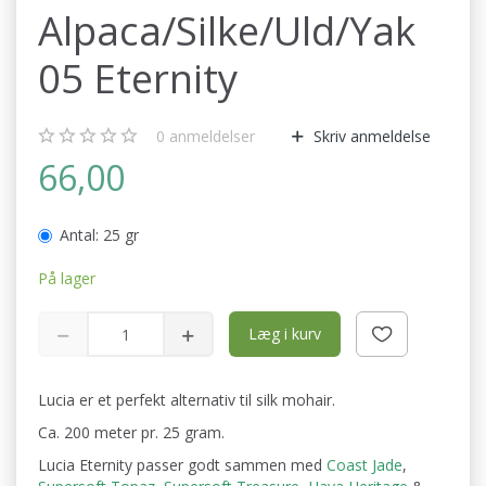
Alpaca/Silke/Uld/Yak
05 Eternity
0
anmeldelser
Skriv anmeldelse
66,00
Antal:
25 gr
På lager
Læg i kurv
Lucia er et perfekt alternativ til silk mohair.
Ca. 200 meter pr. 25 gram.
Lucia Eternity passer godt sammen med
Coast Jade
,