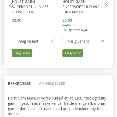
HOLST GARN
HOLST GARN
H
SUPERSOFT ULD 055
SUPERSOFT ULD 092
S
CLOVER LEAF
CINNAMON
B
32,00
25,60
32
32,00
Du sparer:
6,40
Læg i kurv
Læg i kurv
BESKRIVELSE
ANMELDELSER
Holst Garn Lucia er vores bud på et let, luksuriøst og fluffy
garn – ligesom du måske kender fra de mange silk mohair
garner der findes på markedet. Lucia indeholder dog ikke
mohair.