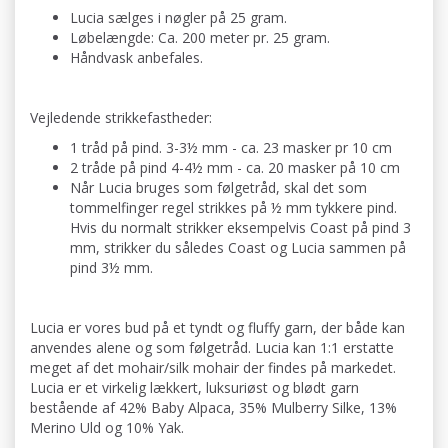
Lucia sælges i nøgler på 25 gram.
Løbelængde: Ca. 200 meter pr. 25 gram.
Håndvask anbefales.
Vejledende strikkefastheder:
1 tråd på pind. 3-3½ mm - ca. 23 masker pr 10 cm
2 tråde på pind 4-4½ mm - ca. 20 masker på 10 cm
Når Lucia bruges som følgetråd, skal det som
tommelfinger regel strikkes på ½ mm tykkere pind.
Hvis du normalt strikker eksempelvis Coast på pind 3
mm, strikker du således Coast og Lucia sammen på
pind 3½ mm.
Lucia er vores bud på et tyndt og fluffy garn, der både kan
anvendes alene og som følgetråd. Lucia kan 1:1 erstatte
meget af det mohair/silk mohair der findes på markedet.
Lucia er et virkelig lækkert, luksuriøst og blødt garn
bestående af 42% Baby Alpaca, 35% Mulberry Silke, 13%
Merino Uld og 10% Yak.