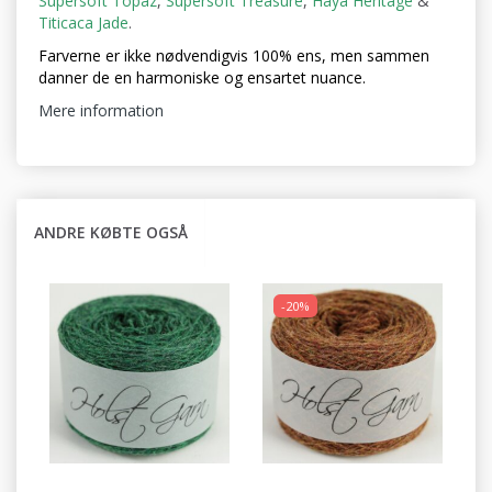
Supersoft Topaz
,
Supersoft Treasure
,
Haya Heritage
&
Titicaca Jade
.
Farverne er ikke nødvendigvis 100% ens, men sammen
danner de en harmoniske og ensartet nuance.
Mere information
ANDRE KØBTE OGSÅ
-20%