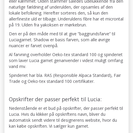
eller kæmmet. Ulden stammer således udelukkende fra den
naturlige fældning af underulden, der opsamles af den
lokale befolkning. Herefter sorteres den, så kun den
allerfineste uld er tilbage. Underuldens fibre har et microntal
på 19. Ulden fra yakoksen er mørkebrun.
Den er på den måde med til at give ”baggrundsfarve” til
Luciagarnet. Shadow er basis farven, som alle øvrige
nuancer er farvet ovenpå.
Al farvning overholder Oeko-tex standard 100 og spinderiet
som laver Lucia garnet genanvender i videst muligt omfang
vand mv.
Spinderiet har bla. RAS (Responsible Alpaca Standard), Fair
Trade og Oeko-tex standard 100 certifikater.
Opskrifter der passer perfekt til Lucia:
Nedenstående er et bud på opskrifter, der passer perfekt til
Lucia. Hvis du klikker på opskriftens navn, bliver du
automatisk sendt videre til designerens website, hvor du
kan købe opskriften. Vi sælger kun garnet.