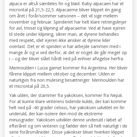
alpaca er altså særdeles fin og blød. Baby-alpacaen har et
microntal på 21,5-22,5. Alpacaerne bliver klippet én gang
om året i forår/sommer sæsonen – det vil sige mellem
november og februar. Spinderiet har helt klare retningslinjer
for avl, trivsel og klipning af alpacaerne. Ved at have ejeren
til stede under klipning, sikrer man, at dyrene behandles
med respekt, idet ejeren ikke ønsker at dyrene lider
overlast. Det er et spinderi vi har arbejde sammen med i
mange år og vi ved derfor, at det er noget de går meget op
i – og der bliver slået hårdt ned på enhver afvigelse herfra.
Merinoulden i Lucia garnet kommer fra Argentina. Her bliver
fårene klippet mellem oktober og december. Ulden er
naturligvis fra non mulesing besætninger. Merinoulden har
et microntal på 20,5.
Yak ulden, der stammer fra yakoksen, kommer fra Nepal.
For at kunne klare vinterens bidende kulde, der kan komme
helt ned på -40 grader celsius, har yakoksen udviklet en fin
underuld, der kan isolere den mod de ekstreme
minusgrader. Yakoksen udvikler denne underuld i løbet af
efteråret og om vinteren og fælder den så helt naturligt i de
sene forårsmåneder. Disse yakokser bliver hverken klippet