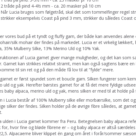
2 tråde på pind 4-4½ mm - ca. 20 masker på 10 cm
Når Lucia bruges som følgetråd, skal det som tommelfinger regel st
strikker eksempelvis Coast på pind 3 mm, strikker du således Coas
 er vores bud på et tyndt og fluffy garn, der både kan anvendes alene
ohair/silk mohair der findes på markedet. Lucia er et virkelig lækkert
a, 35% Mulberry Silke, 13% Merino Uld og 10% Yak.
ruktionen af Lucia garnet giver mange muligheder, og det kan som 
. Garnet kan strikkes relativt stramt, men kan også sagtens bære en lø
 komme til sin ret og på den måde få lov til at ”fylde” mere.
 garnet er først spundet som et boucle garn. Silken fungerer som kern
o uld og yak. Herefter børstes garnet for at få det mere fyldige udsee
s baby alpaca, merino uld og yak, mens silken er med til at holde på fi
n i Lucia består af 100% Mulberry silke eller morbærsilke, som det ogs
ige silker der findes. Silken holder på de øvrige fibre således, at garne
t.
a ulden i Lucia garnet kommer fra Peru. Betegnelsen baby alpaca refere
 for, hvor fine og bløde fibrene er – og baby alpaca er altså særdeles
22,5. Alpacaerne bliver klippet én gang om året i forår/sommer sæson