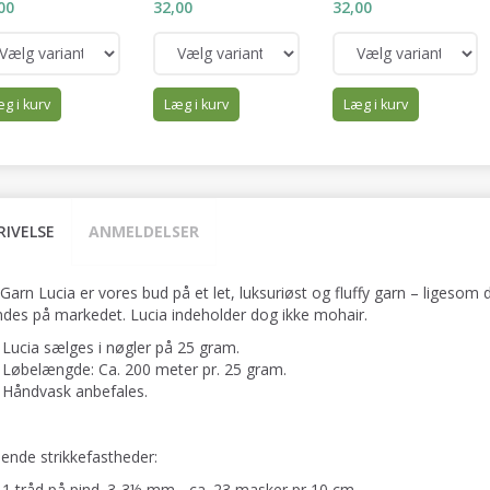
00
32,00
32,00
g i kurv
Læg i kurv
Læg i kurv
RIVELSE
ANMELDELSER
 Garn Lucia er vores bud på et let, luksuriøst og fluffy garn – ligeso
indes på markedet. Lucia indeholder dog ikke mohair.
Lucia sælges i nøgler på 25 gram.
Løbelængde: Ca. 200 meter pr. 25 gram.
Håndvask anbefales.
dende strikkefastheder:
1 tråd på pind. 3-3½ mm - ca. 23 masker pr 10 cm