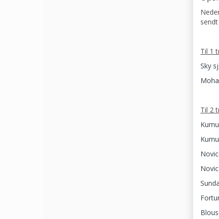
Nedens
sendt 
Til 1 
Sky sj
Mohai
Til 2 
Kumul
Kumul
Novic
Novic
Sunda
Fortu
Blous