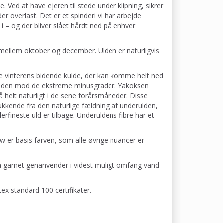
ne. Ved at have ejeren til stede under klipning, sikrer
r overlast. Det er et spinderi vi har arbejde
 – og der bliver slået hårdt ned på enhver
 mellem oktober og december. Ulden er naturligvis
e vinterens bidende kulde, der kan komme helt ned
lere den mod de ekstreme minusgrader. Yakoksen
å helt naturligt i de sene forårsmåneder. Disse
kkende fra den naturlige fældning af underulden,
rfineste uld er tilbage. Underuldens fibre har et
w er basis farven, som alle øvrige nuancer er
a garnet genanvender i videst muligt omfang vand
ex standard 100 certifikater.