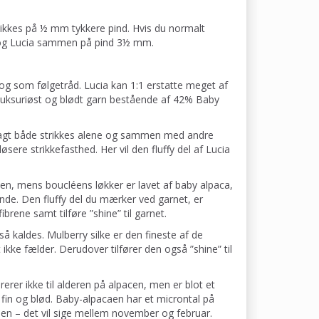
rikkes på ½ mm tykkere pind. Hvis du normalt
t og Lucia sammen på pind 3½ mm.
 og som følgetråd. Lucia kan 1:1 erstatte meget af
, luksuriøst og blødt garn bestående af 42% Baby
sagt både strikkes alene og sammen med andre
sere strikkefasthed. Her vil den fluffy del af Lucia
en, mens boucléens løkker er lavet af baby alpaca,
nde. Den fluffy del du mærker ved garnet, er
brene samt tilføre ”shine” til garnet.
å kaldes. Mulberry silke er den fineste af de
t ikke fælder. Derudover tilfører den også ”shine” til
rer ikke til alderen på alpacen, men er blot et
 fin og blød. Baby-alpacaen har et microntal på
en – det vil sige mellem november og februar.