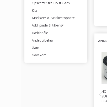
Opskrifter fra Holst Garn
Kits
Markører & Maskestoppere
Addi pinde & tilbehør
Hæklenåle
Andet tilbehør
ANDR
Garn
Gavekort
HO
SU
00