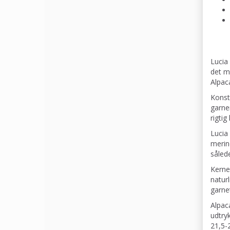
Lucia
det m
Alpac
Konst
garner
rigtig
Lucia
merin
sålede
Kerne
naturl
garne
Alpac
udtryk
21,5-