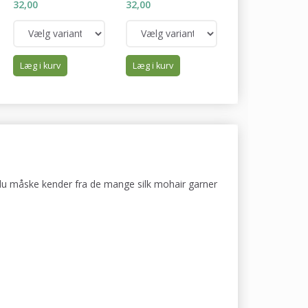
32,00
32,00
32,00
Læg i kurv
Læg i kurv
Læg i kurv
m du måske kender fra de mange silk mohair garner