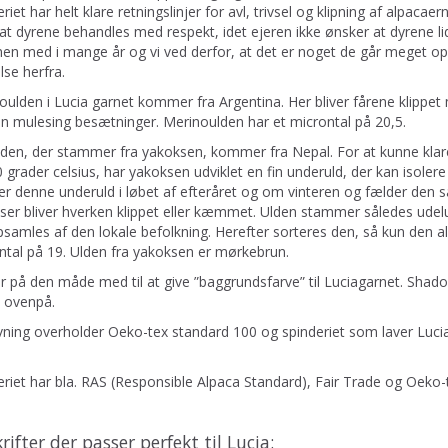
riet har helt klare retningslinjer for avl, trivsel og klipning af alpacaer
t dyrene behandles med respekt, idet ejeren ikke ønsker at dyrene lide
n med i mange år og vi ved derfor, at det er noget de går meget op i
lse herfra.
oulden i Lucia garnet kommer fra Argentina. Her bliver fårene klippet
on mulesing besætninger. Merinoulden har et microntal på 20,5.
lden, der stammer fra yakoksen, kommer fra Nepal. For at kunne klar
0 grader celsius, har yakoksen udviklet en fin underuld, der kan iso
ler denne underuld i løbet af efteråret og om vinteren og fælder den s
ser bliver hverken klippet eller kæmmet. Ulden stammer således udelu
samles af den lokale befolkning. Herefter sorteres den, så kun den alle
ntal på 19. Ulden fra yakoksen er mørkebrun.
r på den måde med til at give ”baggrundsfarve” til Luciagarnet. Shado
t ovenpå.
rvning overholder Oeko-tex standard 100 og spinderiet som laver Luci
eriet har bla. RAS (Responsible Alpaca Standard), Fair Trade og Oeko-t
rifter der passer perfekt til Lucia: