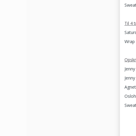
Sweat
Til 4 
Satur
Wrap 
Opskr
Jenny
Jenny 
Agnet
Osloh
Sweat