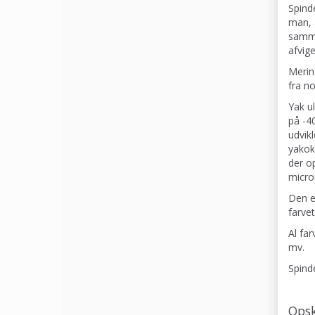
Spinde
man, a
samme
afvige
Merin
fra n
Yak u
på -4
udvik
yakok
der op
micro
Den e
farve
Al fa
mv.
Spind
Opsk