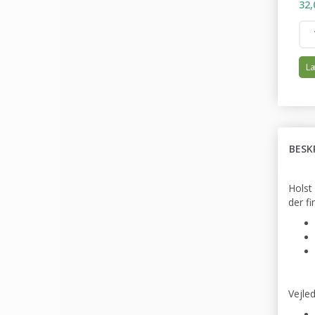
32,
Læ
BESK
Holst
der f
Vejle