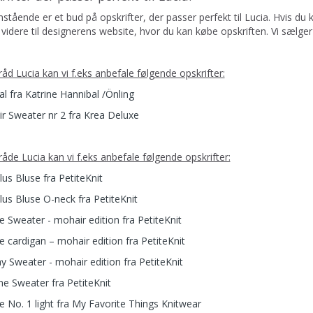
tående er et bud på opskrifter, der passer perfekt til Lucia. Hvis du 
videre til designerens website, hvor du kan købe opskriften. Vi sælger
tråd Lucia kan vi f.eks anbefale følgende opskrifter:
al fra Katrine Hannibal /Önling
r Sweater nr 2 fra Krea Deluxe
tråde Lucia kan vi f.eks anbefale følgende opskrifter:
us Bluse fra PetiteKnit
us Bluse O-neck fra PetiteKnit
e Sweater - mohair edition fra PetiteKnit
e cardigan – mohair edition fra PetiteKnit
y Sweater - mohair edition fra PetiteKnit
ne Sweater fra PetiteKnit
e No. 1 light fra My Favorite Things Knitwear