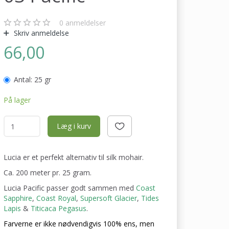
0
anmeldelser
Skriv anmeldelse
66,00
Antal:
25 gr
På lager
Læg i kurv
Lucia er et perfekt alternativ til silk mohair.
Ca. 200 meter pr. 25 gram.
Lucia Pacific passer godt sammen med
Coast
Sapphire
,
Coast Royal
,
Supersoft Glacier
,
Tides
Lapis
&
Titicaca Pegasus
.
Farverne er ikke nødvendigvis 100% ens, men