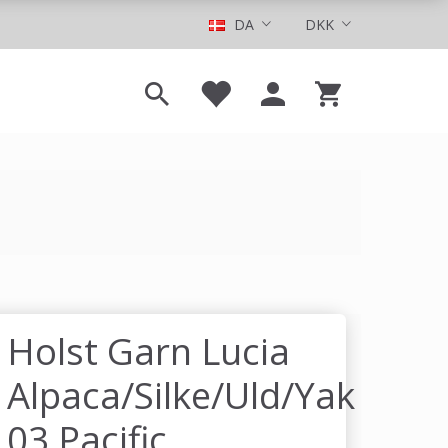
DA
DKK
Holst Garn Lucia
Alpaca/Silke/Uld/Yak
03 Pacific