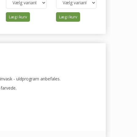
Læg i kurv
Læg i kurv
Læg i kurv
invask - uldprogram anbefales.
-farvede.