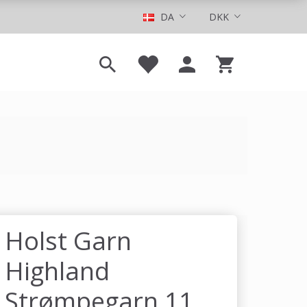
DA
DKK
Holst Garn
Highland
Strømpegarn 11