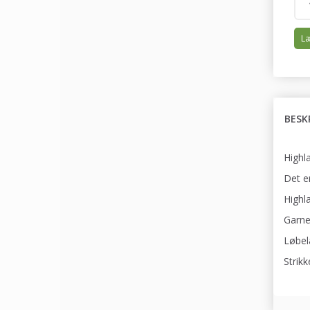
Læ
BESK
Highl
Det e
Highla
Garne
Løbel
Strik