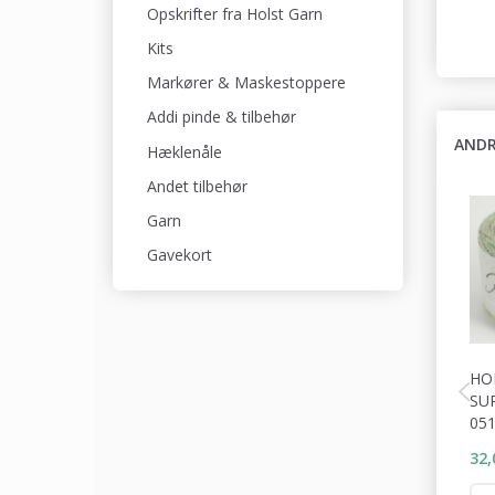
Opskrifter fra Holst Garn
Kits
Markører & Maskestoppere
Addi pinde & tilbehør
ANDR
Hæklenåle
Andet tilbehør
Garn
Gavekort
HO
SU
05
32,