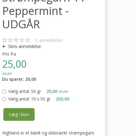
Peppermint -
UDGÅR
0
anmeldelser
Skriv anmeldelse
Pris fra
25,00
45,00
Du sparer:
20,00
Vælg antal:
50 gr
25,00
45,00
Vælg antal:
10 x 50 gr
200,00
Læg i kurv
Highland er et blødt og slidstærkt strømpegarn