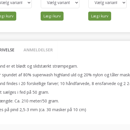
g i kurv
Læg i kurv
Læg i kurv
RIVELSE
ANMELDELSER
and er et blødt og slidstærkt strømpegarn.
r spundet af 80% superwash highland uld og 20% nylon og tåler mask
nd findes i 20 forskellige farver; 10 håndfarvede, 8 ensfarvede og 2 2
t sælges i fed på 50 gram.
ængde: Ca. 210 meter/50 gram.
kes på pind 2,5-3 mm (ca. 30 masker på 10 cm)