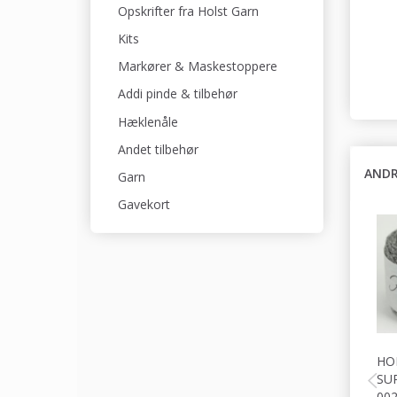
Opskrifter fra Holst Garn
Kits
Markører & Maskestoppere
Addi pinde & tilbehør
Hæklenåle
Andet tilbehør
ANDR
Garn
Gavekort
HO
SU
00