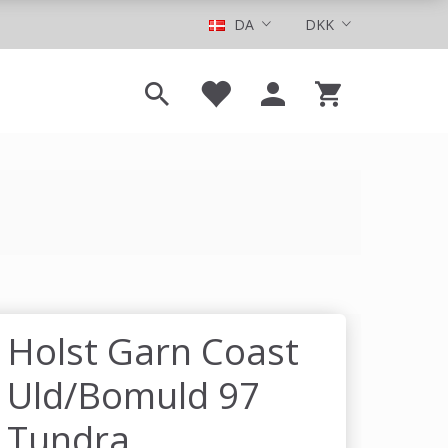
DA
DKK
Holst Garn Coast
Uld/Bomuld 97
Tundra