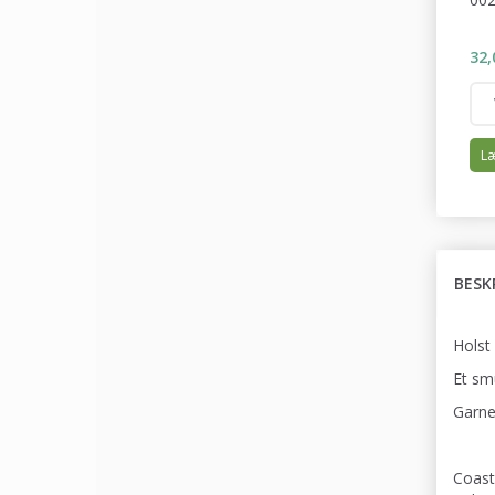
32,
Læ
BESK
Holst
Et sm
Garnet
Coast