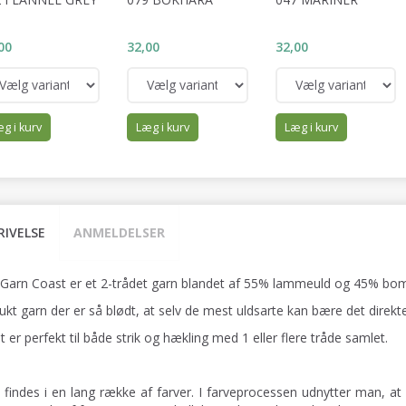
00
32,00
32,00
g i kurv
Læg i kurv
Læg i kurv
RIVELSE
ANMELDELSER
 Garn Coast er et 2-trådet garn blandet af 55% lammeuld og 45% bom
ukt garn der er så blødt, at selv de mest uldsarte kan bære det direkt
 er perfekt til både strik og hækling med 1 eller flere tråde samlet.
 findes i en lang række af farver. I farveprocessen udnytter man, at 