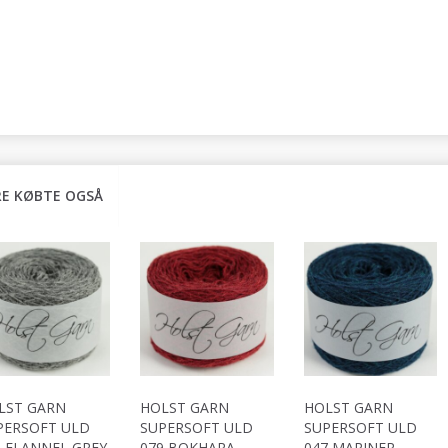
E KØBTE OGSÅ
LST GARN
HOLST GARN
HOLST GARN
PERSOFT ULD
SUPERSOFT ULD
SUPERSOFT ULD
2 FLANNEL GREY
079 BOKHARA
047 MARINER