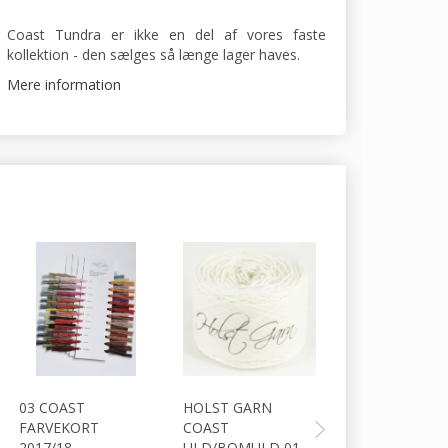
Coast Tundra er ikke en del af vores faste
kollektion - den sælges så længe lager haves.
Mere information
03 COAST
HOLST GARN
HOLST GARN
FARVEKORT
COAST
COAST
2017/18
ULD/BOMULD 01
ULD/BOMULD 