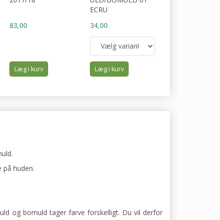
ECRU
DOVE
83,00
34,00
34,00
Læg i kurv
Læg i kurv
Læg i kurv
uld.
e på huden.
uld og bomuld tager farve forskelligt. Du vil derfor