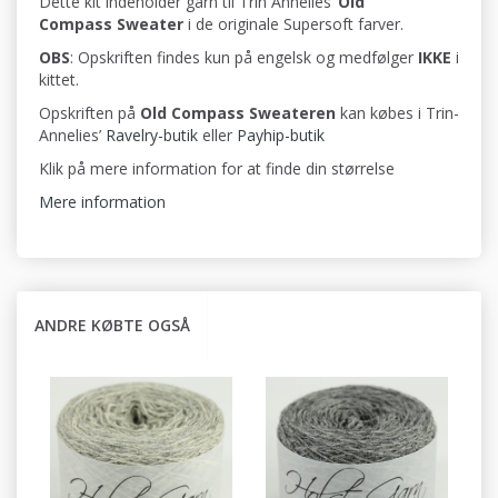
Dette kit indeholder garn til Trin Annelies’
Old
Compass Sweater
i de originale Supersoft farver.
OBS
: Opskriften findes kun på engelsk og medfølger
IKKE
i
kittet.
Opskriften på
Old Compass
Sweateren
kan købes i Trin-
Annelies’
Ravelry-butik
eller
Payhip-butik
Klik på mere information for at finde din størrelse
Mere information
ANDRE KØBTE OGSÅ