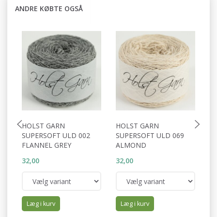
ANDRE KØBTE OGSÅ
HOLST GARN
HOLST GARN
H
SUPERSOFT ULD 002
SUPERSOFT ULD 069
S
FLANNEL GREY
ALMOND
V
32,00
32,00
32
Læg i kurv
Læg i kurv