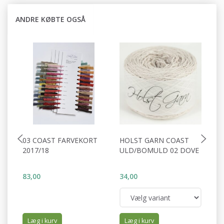
ANDRE KØBTE OGSÅ
03 COAST FARVEKORT
HOLST GARN COAST
H
2017/18
ULD/BOMULD 02 DOVE
U
S
83,00
34,00
34
Læg i kurv
Læg i kurv