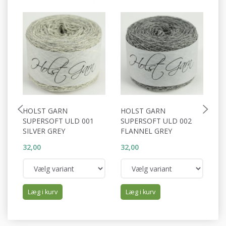
HOLST GARN
HOLST GARN
H
SUPERSOFT ULD 001
SUPERSOFT ULD 002
S
SILVER GREY
FLANNEL GREY
S
32,00
32,00
32
Læg i kurv
Læg i kurv