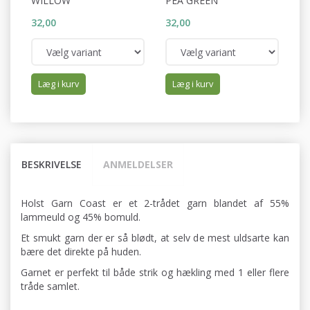
WILLOW
PEA GREEN
C
32,00
32,00
32
Læg i kurv
Læg i kurv
BESKRIVELSE
ANMELDELSER
Holst Garn Coast er et 2-trådet garn blandet af 55%
lammeuld og 45% bomuld.
Et smukt garn der er så blødt, at selv de mest uldsarte kan
bære det direkte på huden.
Garnet er perfekt til både strik og hækling med 1 eller flere
tråde samlet.