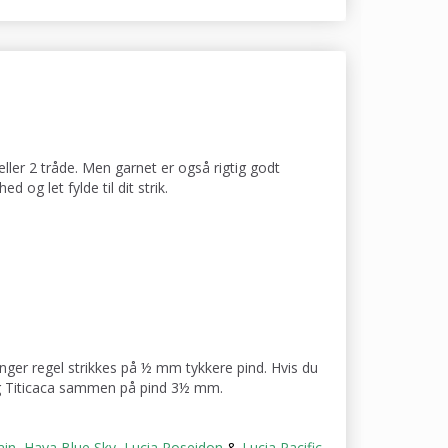
 eller 2 tråde. Men garnet er også rigtig godt
 og let fylde til dit strik.
ger regel strikkes på ½ mm tykkere pind. Hvis du
 og Titicaca sammen på pind 3½ mm.
ain
,
Haya Blue Sky
,
Lucia Poseidon
&
Lucia Pacific
.