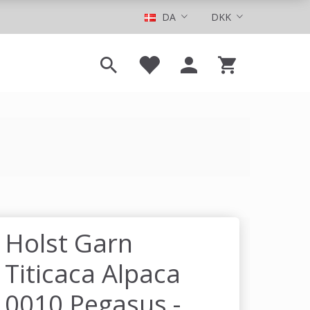
DA
DKK
Holst Garn
Titicaca Alpaca
0010 Pegasus -