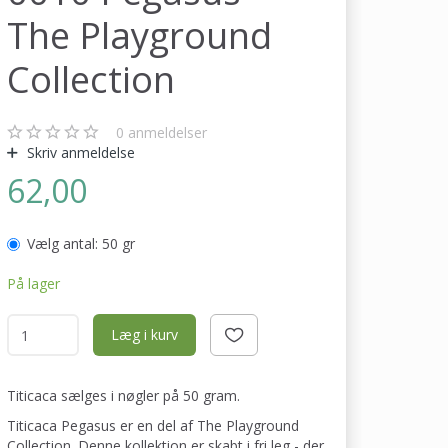
The Playground
Collection
0
anmeldelser
Skriv anmeldelse
62,00
Vælg antal:
50 gr
På lager
Læg i kurv
Titicaca sælges i nøgler på 50 gram.
Titicaca Pegasus er en del af The Playground
Collection. Denne kollektion er skabt i fri leg - der