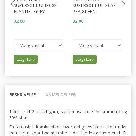
SUPERSOFT ULD 002
SUPERSOFT ULD 067
S
FLANNEL GREY
PEA GREEN
C
32,00
32,00
32
Læg i kurv
Læg i kurv
BESKRIVELSE
ANMELDELSER
Tides er et 2-trådet garn, sammensat af 70% lammeuld og
30% silke.
En fantastisk kombination, hvor det glansfulde silke træder
frem som små tweed nister i det blødeste lammeuld. Et