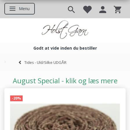
Menu
Skifte navigation
Godt at vide inden du bestiller
Godt at vide inden du bestil
Tides - Uld/Silke UDGÅR
August Special - klik og læs mere
-20%