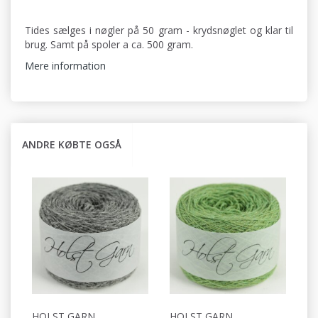
Tides sælges i nøgler på 50 gram - krydsnøglet og klar til
brug. Samt på spoler a ca. 500 gram.
Mere information
ANDRE KØBTE OGSÅ
HOLST GARN
HOLST GARN
H