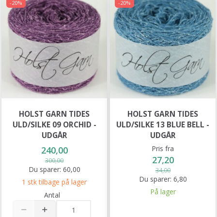
-20%
-20%
HOLST GARN TIDES
HOLST GARN TIDES
ULD/SILKE 09 ORCHID -
ULD/SILKE 13 BLUE BELL -
UDGÅR
UDGÅR
Pris fra
240,00
27,20
300,00
Du sparer:
60,00
34,00
Du sparer:
6,80
1 stk tilbage på lager
På lager
Antal