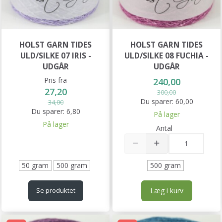
HOLST GARN TIDES
HOLST GARN TIDES
ULD/SILKE 07 IRIS -
ULD/SILKE 08 FUCHIA -
UDGÅR
UDGÅR
Pris fra
240,00
27,20
300,00
Du sparer:
60,00
34,00
Du sparer:
6,80
På lager
På lager
Antal
50 gram
500 gram
500 gram
Læg i kurv
Se produktet