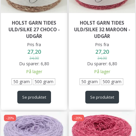
HOLST GARN TIDES
HOLST GARN TIDES
ULD/SILKE 27 CHOCO -
ULD/SILKE 32 MAROON -
UDGÅR
UDGÅR
Pris fra
Pris fra
27,20
27,20
34,00
34,00
Du sparer:
6,80
Du sparer:
6,80
På lager
På lager
50 gram
500 gram
50 gram
500 gram
Se produktet
Se produktet
-20%
-20%