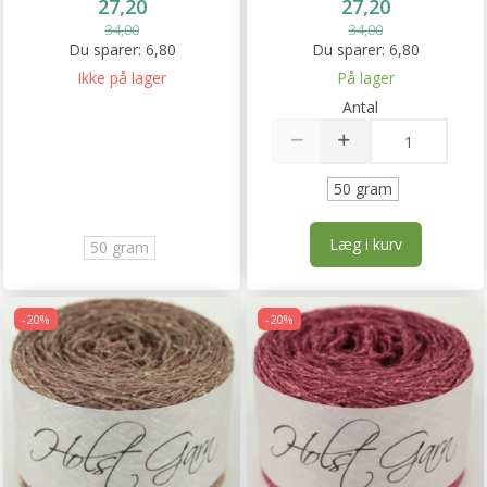
27,20
27,20
34,00
34,00
Du sparer:
6,80
Du sparer:
6,80
Ikke på lager
På lager
Antal
50 gram
Læg i kurv
50 gram
-20%
-20%