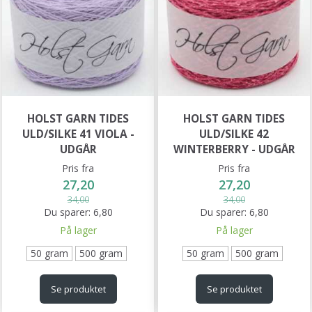
HOLST GARN TIDES
HOLST GARN TIDES
ULD/SILKE 41 VIOLA -
ULD/SILKE 42
UDGÅR
WINTERBERRY - UDGÅR
Pris fra
Pris fra
27,20
27,20
34,00
34,00
Du sparer:
6,80
Du sparer:
6,80
På lager
På lager
50 gram
500 gram
50 gram
500 gram
Se produktet
Se produktet