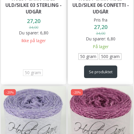
ULD/SILKE 03 STERLING -
ULD/SILKE 06 CONFETTI -
UDGÅR
UDGÅR
Pris fra
27,20
27,20
34,00
Du sparer:
6,80
34,00
Du sparer:
6,80
Ikke på lager
På lager
50 gram
500 gram
Se produktet
50 gram
-20%
-20%