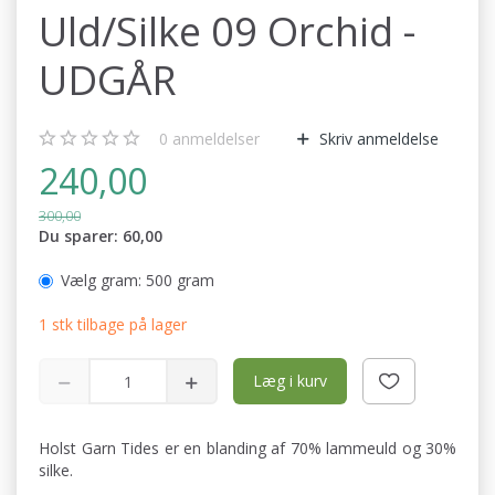
Uld/Silke 09 Orchid -
UDGÅR
0
anmeldelser
Skriv anmeldelse
240,00
300,00
Du sparer:
60,00
Vælg gram:
500 gram
1 stk tilbage på lager
Læg i kurv
Holst Garn Tides er en blanding af 70% lammeuld og 30%
silke.