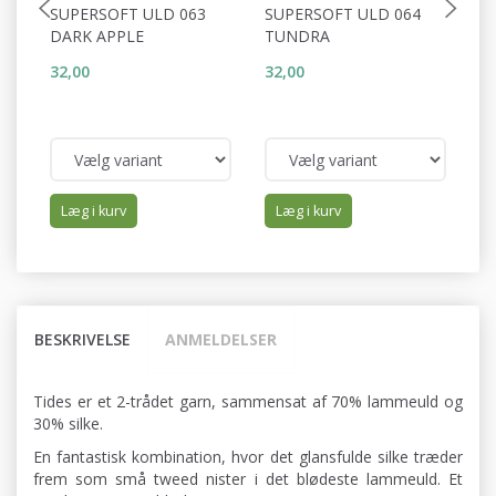
SUPERSOFT ULD 063
SUPERSOFT ULD 064
S
DARK APPLE
TUNDRA
M
32,00
32,00
32
Læg i kurv
Læg i kurv
BESKRIVELSE
ANMELDELSER
Tides er et 2-trådet garn, sammensat af 70% lammeuld og
30% silke.
En fantastisk kombination, hvor det glansfulde silke træder
frem som små tweed nister i det blødeste lammeuld. Et