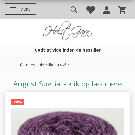
Menu
Skifte navigation
Godt at vide inden du bestiller
Godt at vide inden du bestil
Tides - Uld/Silke UDGÅR
August Special - klik og læs mere
-20%