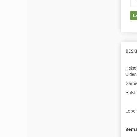
Læ
BESK
Holst
Ulden
Garnet
Holst
Løbel
Bemæ