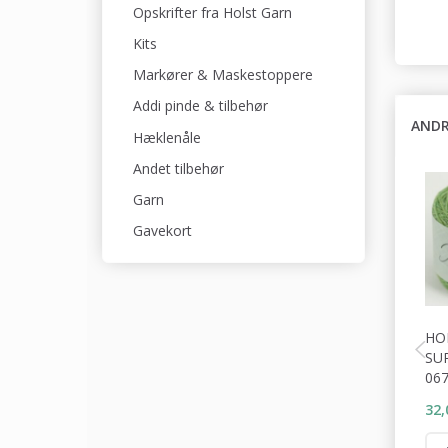
Opskrifter fra Holst Garn
Kits
Markører & Maskestoppere
Addi pinde & tilbehør
ANDR
Hæklenåle
Andet tilbehør
Garn
Gavekort
HO
SU
06
32,