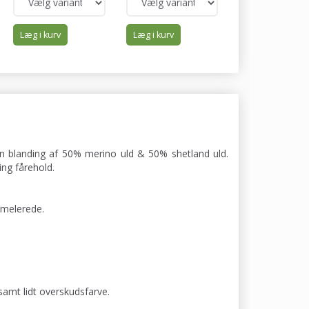
Læg i kurv
Læg i kurv
Læg i kurv
 en blanding af 50% merino uld & 50% shetland uld.
ng fårehold.
 melerede.
samt lidt overskudsfarve.