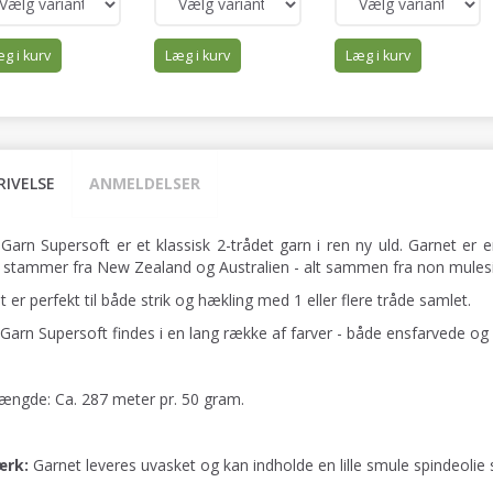
g i kurv
Læg i kurv
Læg i kurv
RIVELSE
ANMELDELSER
 Garn Supersoft er et klassisk 2-trådet garn i ren ny uld. Garnet er
 stammer fra New Zealand og Australien - alt sammen fra non mulesi
 er perfekt til både strik og hækling med 1 eller flere tråde samlet.
 Garn Supersoft findes i en lang række af farver - både ensfarvede og
ængde: Ca. 287 meter pr. 50 gram.
rk:
Garnet leveres uvasket og kan indholde en lille smule spindeolie 