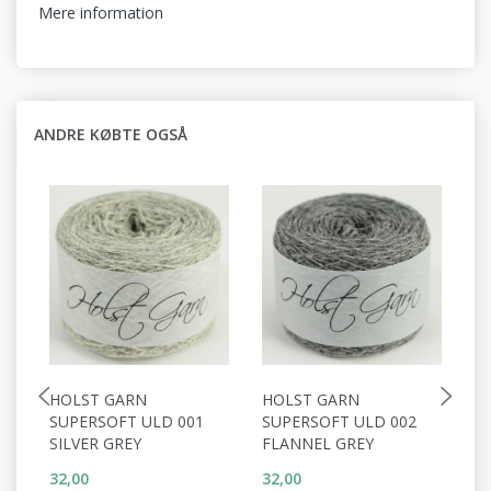
Mere information
ANDRE KØBTE OGSÅ
HOLST GARN
HOLST GARN
H
SUPERSOFT ULD 001
SUPERSOFT ULD 002
S
SILVER GREY
FLANNEL GREY
W
32,00
32,00
32