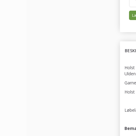
Læ
BESK
Holst
Ulden
Garnet
Holst
Løbel
Bemæ