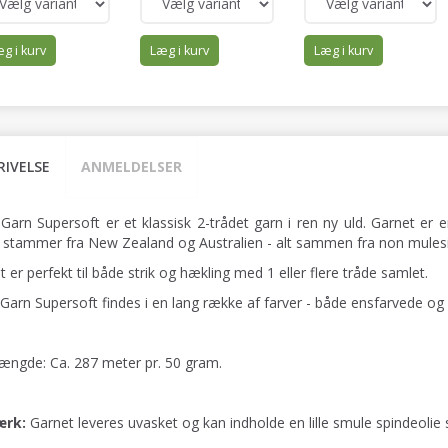
g i kurv
Læg i kurv
Læg i kurv
RIVELSE
ANMELDELSER
 Garn Supersoft er et klassisk 2-trådet garn i ren ny uld. Garnet er
 stammer fra New Zealand og Australien - alt sammen fra non mulesi
 er perfekt til både strik og hækling med 1 eller flere tråde samlet.
 Garn Supersoft findes i en lang række af farver - både ensfarvede og
ængde: Ca. 287 meter pr. 50 gram.
rk:
Garnet leveres uvasket og kan indholde en lille smule spindeolie 