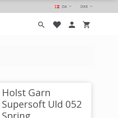
DA
DKK
Holst Garn
Supersoft Uld 052
Spring