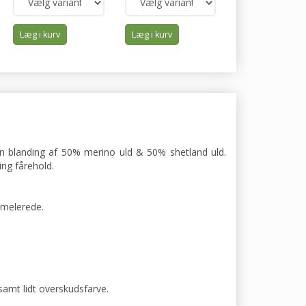
Læg i kurv
Læg i kurv
Læg i kurv
 en blanding af 50% merino uld & 50% shetland uld.
ng fårehold.
 melerede.
samt lidt overskudsfarve.