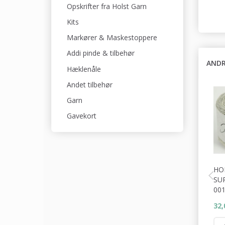
Opskrifter fra Holst Garn
Kits
Markører & Maskestoppere
Addi pinde & tilbehør
ANDR
Hæklenåle
Andet tilbehør
Garn
Gavekort
HO
SU
001
32,