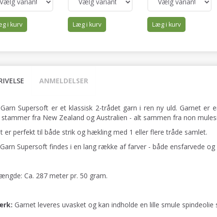
g i kurv
Læg i kurv
Læg i kurv
RIVELSE
ANMELDELSER
 Garn Supersoft er et klassisk 2-trådet garn i ren ny uld. Garnet er
 stammer fra New Zealand og Australien - alt sammen fra non mulesi
 er perfekt til både strik og hækling med 1 eller flere tråde samlet.
 Garn Supersoft findes i en lang række af farver - både ensfarvede og
ængde: Ca. 287 meter pr. 50 gram.
rk:
Garnet leveres uvasket og kan indholde en lille smule spindeolie 