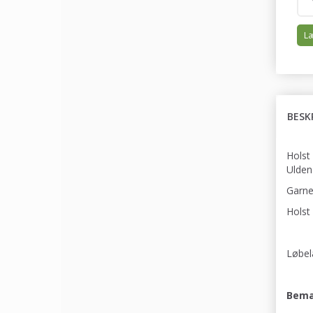
Læ
BESK
Holst
Ulden
Garnet
Holst
Løbel
Bemæ