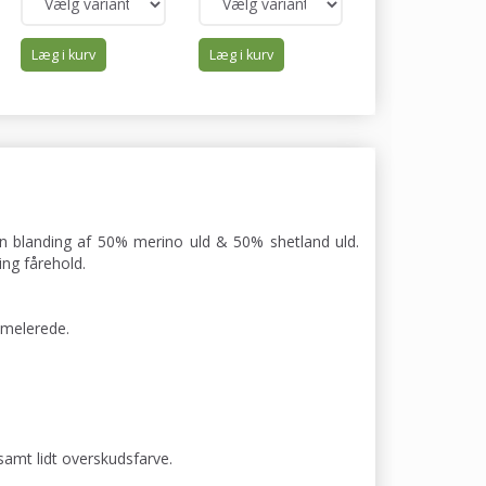
Læg i kurv
Læg i kurv
Læg i kurv
 en blanding af 50% merino uld & 50% shetland uld.
ng fårehold.
 melerede.
samt lidt overskudsfarve.