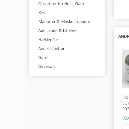
Opskrifter fra Holst Garn
Kits
Markører & Maskestoppere
Addi pinde & tilbehør
ANDR
Hæklenåle
Andet tilbehør
Garn
Gavekort
HO
SU
00
32,