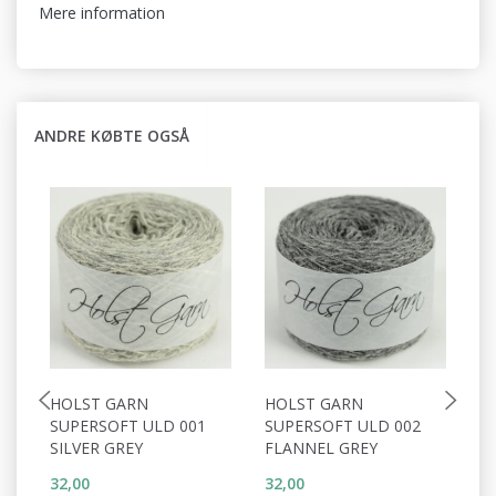
Mere information
ANDRE KØBTE OGSÅ
HOLST GARN
HOLST GARN
H
SUPERSOFT ULD 001
SUPERSOFT ULD 002
S
SILVER GREY
FLANNEL GREY
W
32,00
32,00
32