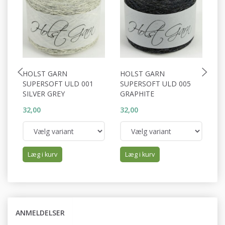
HOLST GARN
HOLST GARN
H
SUPERSOFT ULD 001
SUPERSOFT ULD 005
S
SILVER GREY
GRAPHITE
D
32,00
32,00
32
Læg i kurv
Læg i kurv
ANMELDELSER