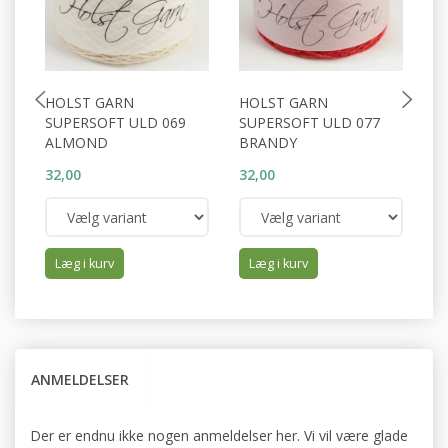
HOLST GARN
HOLST GARN
0
SUPERSOFT ULD 069
SUPERSOFT ULD 077
2
ALMOND
BRANDY
32,00
32,00
83
Læg i kurv
Læg i kurv
ANMELDELSER
Der er endnu ikke nogen anmeldelser her. Vi vil være glade