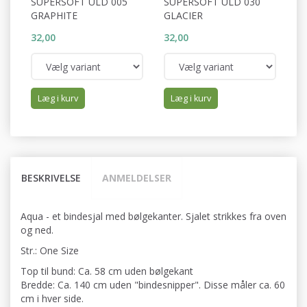
SUPERSOFT ULD 005
SUPERSOFT ULD 030
S
GRAPHITE
GLACIER
C
32,00
32,00
32
Læg i kurv
Læg i kurv
BESKRIVELSE
ANMELDELSER
Aqua - et bindesjal med bølgekanter. Sjalet strikkes fra oven
og ned.
Str.: One Size
Top til bund: Ca. 58 cm uden bølgekant
Bredde: Ca. 140 cm uden "bindesnipper". Disse måler ca. 60
cm i hver side.