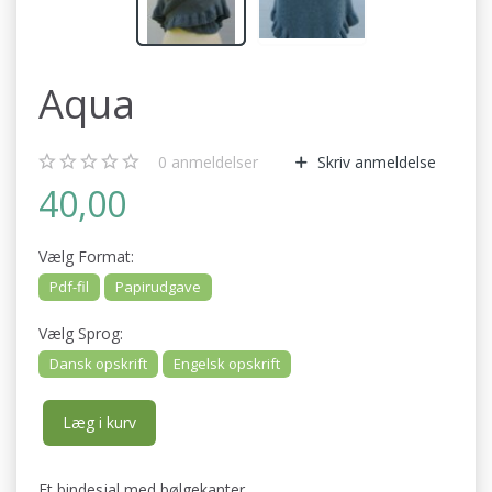
Aqua
0
anmeldelser
Skriv anmeldelse
40,00
Vælg
Format:
Pdf-fil
Papirudgave
Vælg
Sprog:
Dansk opskrift
Engelsk opskrift
Læg i kurv
Et bindesjal med bølgekanter.