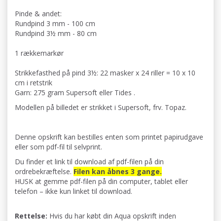
Pinde & andet:
Rundpind 3 mm - 100 cm
Rundpind 3½ mm - 80 cm
1 rækkemarkør
Strikkefasthed på pind 3½: 22 masker x 24 riller = 10 x 10
cm i retstrik
Garn: 275 gram Supersoft eller Tides .
Modellen på billedet er strikket i Supersoft, frv. Topaz.
Denne opskrift kan bestilles enten som printet papirudgave
eller som pdf-fil til selvprint.
Du finder et link til download af pdf-filen på din
ordrebekræftelse.
Filen kan åbnes 3 gange.
HUSK at gemme pdf-filen på din computer, tablet eller
telefon – ikke kun linket til download.
Rettelse:
Hvis du har købt din Aqua opskrift inden