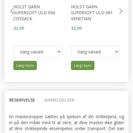
HOLST GARN
HOLST GARN
H
SUPERSOFT ULD 056
SUPERSOFT ULD 081
S
COSSACK
VENETIAN
A
32,00
32,00
32
Læg i kurv
Læg i kurv
BESKRIVELSE
ANMELDELSER
En maskestopper sættes på spidsen af din strikkepind, og
er på den måde med til at sikre, at dine masker ikke glider
af dine strikkepinde eksempelvis under transport. Det kan