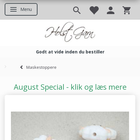
Menu
Skifte navigation
Godt at vide inden du bestiller
Godt at vide inden du bestil
Maskestoppere
August Special - klik og læs mere