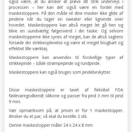
også være, at du ønsker at prøve dit strik undervejs i
processen – her kan det også være en fordel med
maskestoppere. På den måde vil dine masker ikke glide af
pindene når du tager en sweater eller lignende over
hovedet. Maskestoppere kan altså meget let gå hen og
blive en uundværlig følgesvend i din taske. Og selvom
maskestopperne ikke synes af meget, kan de altså sagtens
forsøde din strikkeoplevelse og være et meget brugbart og
effektivt lille værktøj.
Maskestoppere kan anvendes til forskellige typer af
strikkepinde – både strømpepinde og rundpinde.
Maskestoppere kan også bruges som pindebeskytter.
Disse maskestoppere er lavet af fleksibel FDA
fødevaregodkendt silikone og passer fra pind 3 mm til pind
9 mm.
Vær opmærksom på, at prisen er for 1 maskestopper.
Ønsker du et par, så skal du bestille 2 stk.
Denne maskestopper måler 24 x 24 x 8 mm