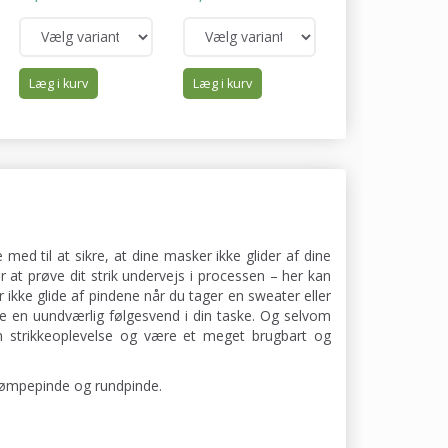
Læg i kurv
Læg i kurv
Læg i kurv
ed til at sikre, at dine masker ikke glider af dine
 at prøve dit strik undervejs i processen – her kan
kke glide af pindene når du tager en sweater eller
e en uundværlig følgesvend i din taske. Og selvom
n strikkeoplevelse og være et meget brugbart og
trømpepinde og rundpinde.