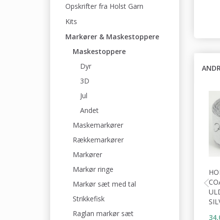
Opskrifter fra Holst Garn
Kits
Markører & Maskestoppere
Maskestoppere
Dyr
ANDR
3D
Jul
Andet
Maskemarkører
Rækkemarkører
Markører
Markør ringe
HO
CO
Markør sæt med tal
UL
Strikkefisk
SIL
Raglan markør sæt
34,