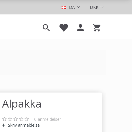
DA
DKK
Alpakka
0
anmeldelser
Skriv anmeldelse