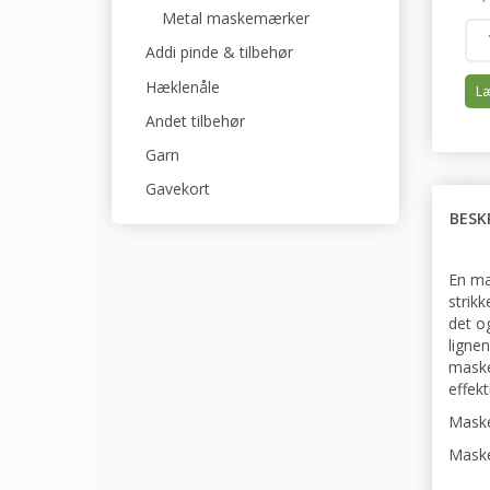
Metal maskemærker
Addi pinde & tilbehør
Hæklenåle
Læ
Andet tilbehør
Garn
Gavekort
BESK
En ma
strik
det o
ligne
maske
effekt
Maske
Maske