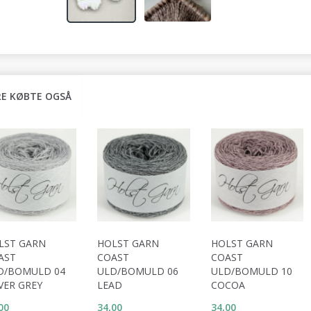
E KØBTE OGSÅ
LST GARN
HOLST GARN
HOLST GARN
AST
COAST
COAST
D/BOMULD 04
ULD/BOMULD 06
ULD/BOMULD 10
VER GREY
LEAD
COCOA
00
34,00
34,00