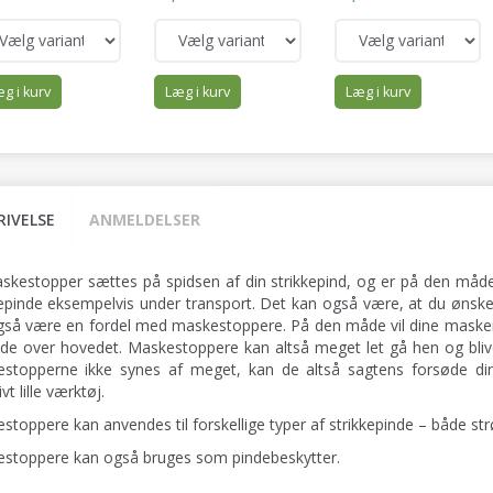
g i kurv
Læg i kurv
Læg i kurv
RIVELSE
ANMELDELSER
skestopper sættes på spidsen af din strikkepind, og er på den måde m
kepinde eksempelvis under transport. Det kan også være, at du ønsker
gså være en fordel med maskestoppere. På den måde vil dine masker i
nde over hovedet. Maskestoppere kan altså meget let gå hen og bliv
stopperne ikke synes af meget, kan de altså sagtens forsøde di
ivt lille værktøj.
stoppere kan anvendes til forskellige typer af strikkepinde – både s
stoppere kan også bruges som pindebeskytter.