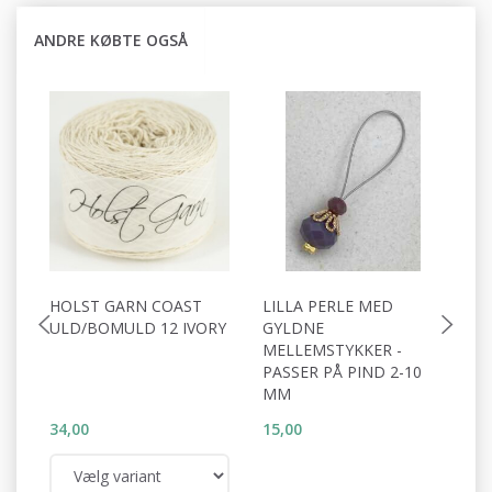
ANDRE KØBTE OGSÅ
HOLST GARN COAST
LILLA PERLE MED
LI
ULD/BOMULD 12 IVORY
GYLDNE
P
MELLEMSTYKKER -
PASSER PÅ PIND 2-10
MM
34,00
15,00
15