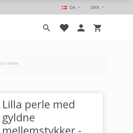
DA
DKK
nd 2-10 mm
Lilla perle med
gyldne
mellemstykker -