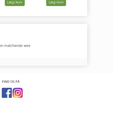
Læg i kurv
Læg i kurv
Læg i kurv
 en matchende wire
FIND OS PÅ