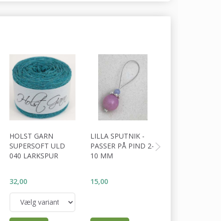
HOLST GARN
LILLA SPUTNIK -
PEACH FUSION
SUPERSOFT ULD
PASSER PÅ PIND 2-
PASSER PÅ PIN
040 LARKSPUR
10 MM
10 MM
32,00
15,00
15,00