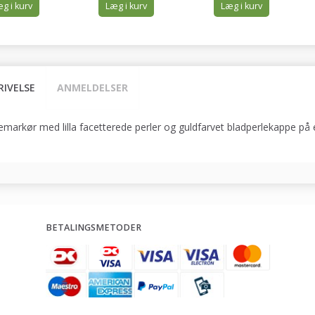
g i kurv
Læg i kurv
Læg i kurv
RIVELSE
ANMELDELSER
markør med lilla facetterede perler og guldfarvet bladperlekappe på
BETALINGSMETODER