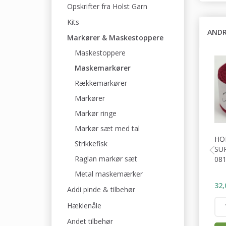
Opskrifter fra Holst Garn
Kits
ANDR
Markører & Maskestoppere
Maskestoppere
Maskemarkører
Rækkemarkører
Markører
Markør ringe
Markør sæt med tal
HO
Strikkefisk
SU
Raglan markør sæt
08
Metal maskemærker
32,
Addi pinde & tilbehør
Hæklenåle
Andet tilbehør