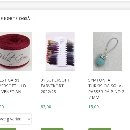
E KØBTE OGSÅ
LST GARN
01 SUPERSOFT
SYMFONI AF
PERSOFT ULD
FARVEKORT
TURKIS OG SØLV -
1 VENETIAN
2022/23
PASSER PÅ PIND 2-
7 MM
00
83,00
15,00